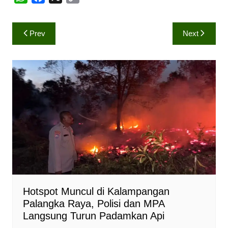
h
a
o
a
c
p
Navigasi
Prev
Next
t
e
y
pos
s
b
L
A
o
i
p
o
n
p
k
k
Hotspot Muncul di Kalampangan
Palangka Raya, Polisi dan MPA
Langsung Turun Padamkan Api