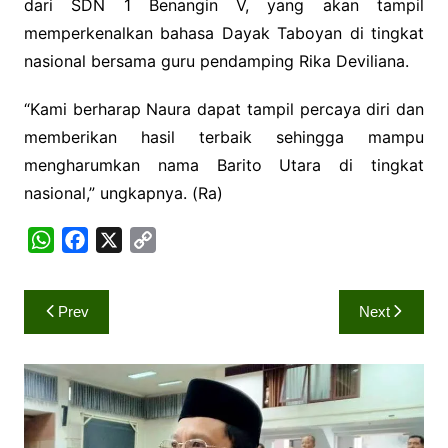
dari SDN 1 Benangin V, yang akan tampil
memperkenalkan bahasa Dayak Taboyan di tingkat
nasional bersama guru pendamping Rika Deviliana.
“Kami berharap Naura dapat tampil percaya diri dan
memberikan hasil terbaik sehingga mampu
mengharumkan nama Barito Utara di tingkat
nasional,” ungkapnya. (Ra)
W
F
X
C
h
a
o
a
c
p
Navigasi
Prev
Next
t
e
y
pos
s
b
L
A
o
i
p
o
n
p
k
k