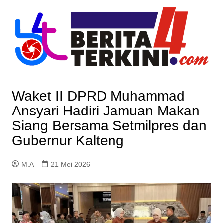
Skip
to
content
Waket II DPRD Muhammad
Ansyari Hadiri Jamuan Makan
Siang Bersama Setmilpres dan
Gubernur Kalteng
M.A
21 Mei 2026