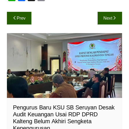
h
a
o
a
c
p
Navigasi
Prev
Next
t
e
y
pos
s
b
L
A
o
i
p
o
n
p
k
k
Pengurus Baru KSU SB Seruyan Desak
Audit Keuangan Usai RDP DPRD
Kalteng Belum Akhiri Sengketa
Kepengurusan