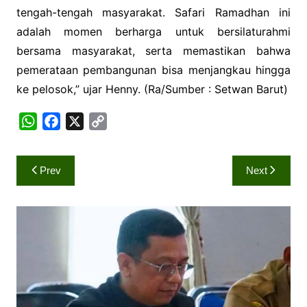
tengah-tengah masyarakat. Safari Ramadhan ini
adalah momen berharga untuk bersilaturahmi
bersama masyarakat, serta memastikan bahwa
pemerataan pembangunan bisa menjangkau hingga
ke pelosok,” ujar Henny. (Ra/Sumber : Setwan Barut)
W
F
X
C
h
a
o
a
c
p
Navigasi
Prev
Next
t
e
y
pos
s
b
L
A
o
i
p
o
n
p
k
k