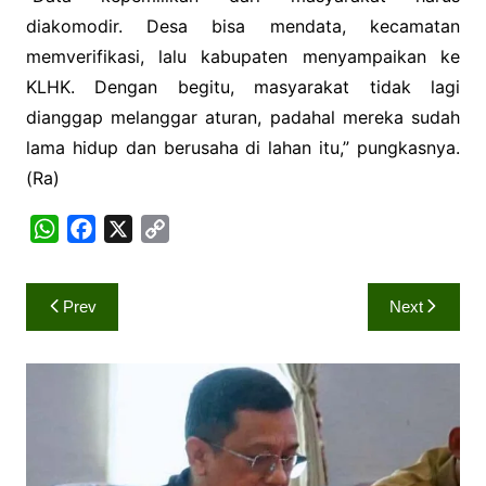
diakomodir. Desa bisa mendata, kecamatan
memverifikasi, lalu kabupaten menyampaikan ke
KLHK. Dengan begitu, masyarakat tidak lagi
dianggap melanggar aturan, padahal mereka sudah
lama hidup dan berusaha di lahan itu,” pungkasnya.
(Ra)
W
F
X
C
h
a
o
a
c
p
Navigasi
Prev
Next
t
e
y
pos
s
b
L
A
o
i
p
o
n
p
k
k