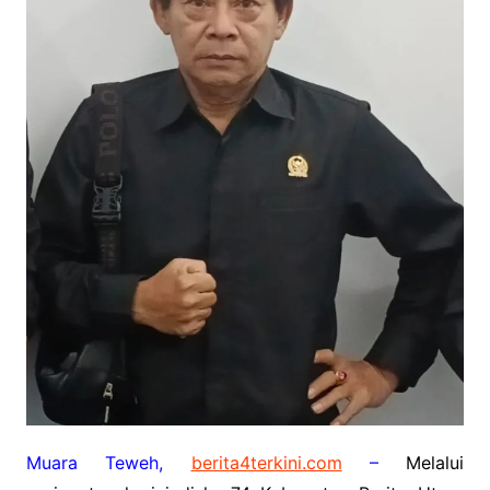
Muara Teweh,
berita4terkini.com
–
Melalui