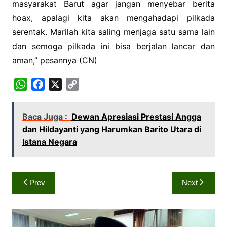
masyarakat Barut agar jangan menyebar berita
hoax, apalagi kita akan mengahadapi pilkada
serentak. Marilah kita saling menjaga satu sama lain
dan semoga pilkada ini bisa berjalan lancar dan
aman,” pesannya (CN)
W
F
X
C
h
a
o
a
c
p
Baca Juga :
Dewan Apresiasi Prestasi Angga
t
e
y
dan Hildayanti yang Harumkan Barito Utara di
s
b
L
Istana Negara
A
o
i
p
o
n
Navigasi
p
k
k
Prev
Next
pos