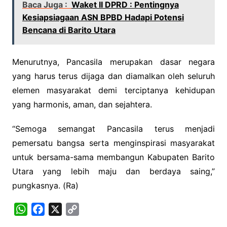
Baca Juga :
Waket II DPRD : Pentingnya
Kesiapsiagaan ASN BPBD Hadapi Potensi
Bencana di Barito Utara
Menurutnya, Pancasila merupakan dasar negara
yang harus terus dijaga dan diamalkan oleh seluruh
elemen masyarakat demi terciptanya kehidupan
yang harmonis, aman, dan sejahtera.
“Semoga semangat Pancasila terus menjadi
pemersatu bangsa serta menginspirasi masyarakat
untuk bersama-sama membangun Kabupaten Barito
Utara yang lebih maju dan berdaya saing,”
pungkasnya. (Ra)
W
F
X
C
h
a
o