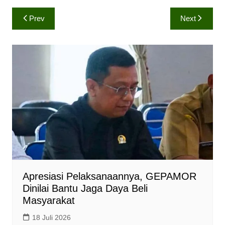
a
c
p
Navigasi
Prev
Next
t
e
y
pos
s
b
L
A
o
i
p
o
n
p
k
k
Apresiasi Pelaksanaannya, GEPAMOR
Dinilai Bantu Jaga Daya Beli
Masyarakat
18 Juli 2026