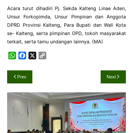
Acara turut dihadiri Pj. Sekda Kalteng Linae Aden,
Unsur Forkopimda, Unsur Pimpinan dan Anggota
DPRD Provinsi Kalteng, Para Bupati dan Wali Kota
se- Kalteng, serta pimpinan OPD, tokoh masyarakat
terkait, serta tamu undangan lainnya. (MA)
W
F
X
C
h
a
o
a
c
p
Navigasi
Prev
Next
t
e
y
pos
s
b
L
A
o
i
p
o
n
p
k
k