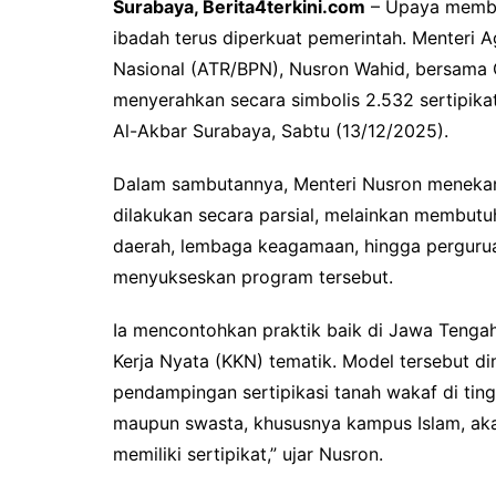
Surabaya, Berita4terkini.com
– Upaya membe
ibadah terus diperkuat pemerintah. Menteri 
Nasional (ATR/BPN), Nusron Wahid, bersama 
menyerahkan secara simbolis 2.532 sertipika
Al-Akbar Surabaya, Sabtu (13/12/2025).
Dalam sambutannya, Menteri Nusron menekank
dilakukan secara parsial, melainkan membutuh
daerah, lembaga keagamaan, hingga perguruan 
menyukseskan program tersebut.
Ia mencontohkan praktik baik di Jawa Tenga
Kerja Nyata (KKN) tematik. Model tersebut di
pendampingan sertipikasi tanah wakaf di ting
maupun swasta, khususnya kampus Islam, akan
memiliki sertipikat,” ujar Nusron.