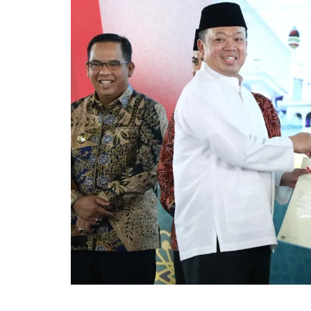
Pemkab Kapuas
DPRD Kapuas
Pemkab Pulpis
DPRD Katingan
Pemkab Katingan
DPRD Kobar
Pemkab Kobar
DPRD Kotim
Pemkab Kotim
DPRD Lamandau
Pemkab Lamandau
DPRD Pulang Pisau
Pemkab Seruyan
DPRD Seruyan
Pemkab Sukamara
DPRD Sukamara