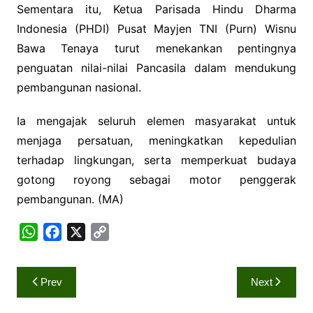
Sementara itu, Ketua Parisada Hindu Dharma
Indonesia (PHDI) Pusat Mayjen TNI (Purn) Wisnu
Bawa Tenaya turut menekankan pentingnya
penguatan nilai-nilai Pancasila dalam mendukung
pembangunan nasional.
Ia mengajak seluruh elemen masyarakat untuk
menjaga persatuan, meningkatkan kepedulian
terhadap lingkungan, serta memperkuat budaya
gotong royong sebagai motor penggerak
pembangunan. (MA)
W
F
X
C
h
a
o
a
c
p
Navigasi
Prev
Next
t
e
y
pos
s
b
L