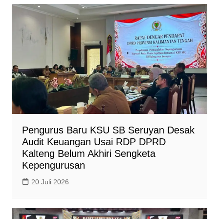
A
o
i
p
o
n
p
k
k
Pengurus Baru KSU SB Seruyan Desak
Audit Keuangan Usai RDP DPRD
Kalteng Belum Akhiri Sengketa
Kepengurusan
20 Juli 2026