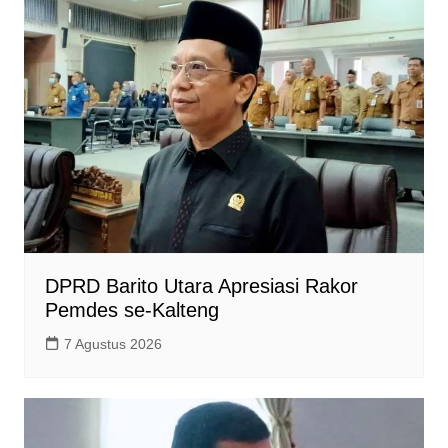
p
o
n
p
k
k
DPRD Barito Utara Apresiasi Rakor
Pemdes se-Kalteng
7 Agustus 2026