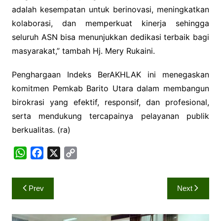
adalah kesempatan untuk berinovasi, meningkatkan
kolaborasi, dan memperkuat kinerja sehingga
seluruh ASN bisa menunjukkan dedikasi terbaik bagi
masyarakat,” tambah Hj. Mery Rukaini.
Penghargaan Indeks BerAKHLAK ini menegaskan
komitmen Pemkab Barito Utara dalam membangun
birokrasi yang efektif, responsif, dan profesional,
serta mendukung tercapainya pelayanan publik
berkualitas. (ra)
W
F
X
C
h
a
o
a
c
p
Navigasi
Prev
Next
t
e
y
pos
s
b
L
A
o
i