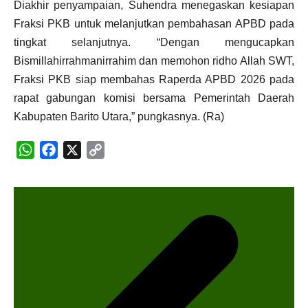
Diakhir penyampaian, Suhendra menegaskan kesiapan
Fraksi PKB untuk melanjutkan pembahasan APBD pada
tingkat selanjutnya. “Dengan mengucapkan
Bismillahirrahmanirrahim dan memohon ridho Allah SWT,
Fraksi PKB siap membahas Raperda APBD 2026 pada
rapat gabungan komisi bersama Pemerintah Daerah
Kabupaten Barito Utara,” pungkasnya. (Ra)
WhatsApp
Facebook
X
Copy
N
Link
a
v
i
g