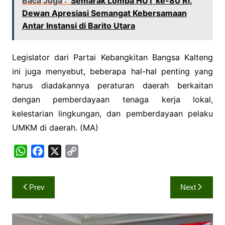
Baca Juga :
Semarak Lomba HUT ke-80 RI,
Dewan Apresiasi Semangat Kebersamaan
Antar Instansi di Barito Utara
Legislator dari Partai Kebangkitan Bangsa Kalteng
ini juga menyebut, beberapa hal-hal penting yang
harus diadakannya peraturan daerah berkaitan
dengan pemberdayaan tenaga kerja lokal,
kelestarian lingkungan, dan pemberdayaan pelaku
UMKM di daerah. (MA)
W
F
X
C
h
a
o
a
c
p
Navigasi
Prev
Next
t
e
y
pos
s
b
L
A
o
i