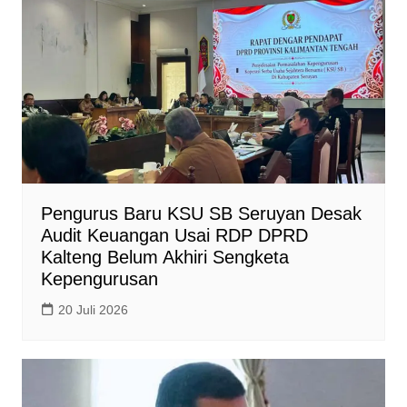
p
o
n
p
k
k
Pengurus Baru KSU SB Seruyan Desak
Audit Keuangan Usai RDP DPRD
Kalteng Belum Akhiri Sengketa
Kepengurusan
20 Juli 2026