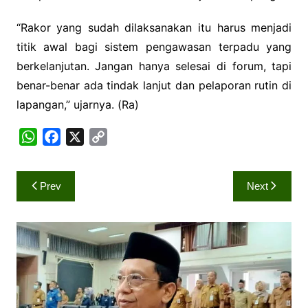
“Rakor yang sudah dilaksanakan itu harus menjadi
titik awal bagi sistem pengawasan terpadu yang
berkelanjutan. Jangan hanya selesai di forum, tapi
benar-benar ada tindak lanjut dan pelaporan rutin di
lapangan,” ujarnya. (Ra)
W
F
X
C
h
a
o
a
c
p
Navigasi
Prev
Next
t
e
y
pos
s
b
L
A
o
i
p
o
n
p
k
k