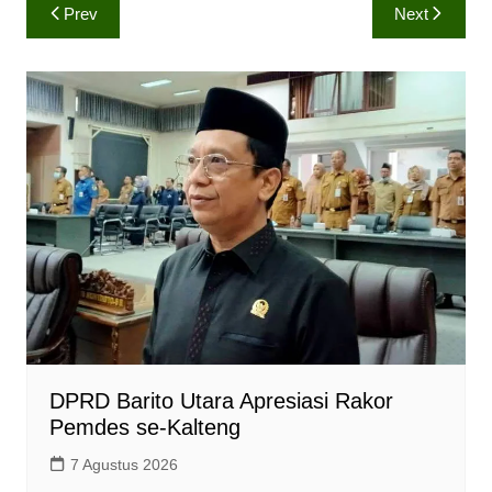
Navigasi
Prev
Next
t
e
y
pos
s
b
L
A
o
i
p
o
n
p
k
k
DPRD Barito Utara Apresiasi Rakor
Pemdes se-Kalteng
7 Agustus 2026