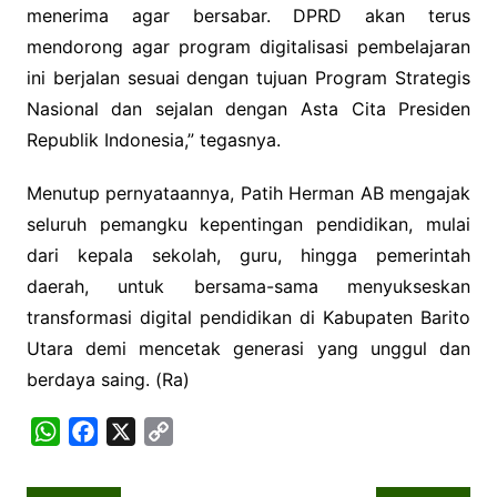
menerima agar bersabar. DPRD akan terus
mendorong agar program digitalisasi pembelajaran
ini berjalan sesuai dengan tujuan Program Strategis
Nasional dan sejalan dengan Asta Cita Presiden
Republik Indonesia,” tegasnya.
Menutup pernyataannya, Patih Herman AB mengajak
seluruh pemangku kepentingan pendidikan, mulai
dari kepala sekolah, guru, hingga pemerintah
daerah, untuk bersama-sama menyukseskan
transformasi digital pendidikan di Kabupaten Barito
Utara demi mencetak generasi yang unggul dan
berdaya saing. (Ra)
W
F
X
C
h
a
o
a
c
p