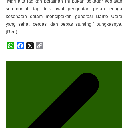
“Mari kita jadikan pelatihan ini bukan sekadar kegiatan
seremonial, tapi titik awal penguatan peran tenaga
kesehatan dalam menciptakan generasi Barito Utara
yang sehat, cerdas, dan bebas stunting,” pungkasnya.
(Red)
WhatsApp
Facebook
X
Copy
N
Link
a
v
i
g
a