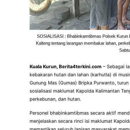
SOSIALISASI : Bhabinkamtibmas Polsek Kurun B
Kalteng tentang larangan membakar lahan, perke
Sabtu
Kuala Kurun, Berita4terkini.com
– Sebagai la
kebakaran hutan dan lahan (karhutla) di mus
Gunung Mas (Gumas) Bripka Purwanto, turun
sosialisasi maklumat Kapolda Kalimantan Ten
perkebunan, dan hutan.
Personel bhabinkamtibmas secara aktif mend
menjelaskan secara rinci isi maklumat Kapolda
memastikan seluruh lapisan masyarakat me