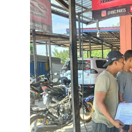
Pemkab Kapuas
DPRD Kapuas
Pemkab Pulpis
DPRD Katingan
Pemkab Katingan
DPRD Kobar
Pemkab Kobar
DPRD Kotim
Pemkab Kotim
DPRD Lamandau
Pemkab Lamandau
DPRD Pulang Pisau
Pemkab Seruyan
DPRD Seruyan
Pemkab Sukamara
DPRD Sukamara