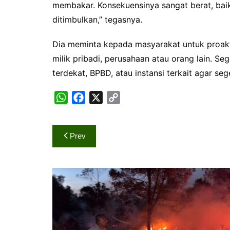
membakar. Konsekuensinya sangat berat, bai
ditimbulkan,” tegasnya.
Dia meminta kepada masyarakat untuk proaktif
milik pribadi, perusahaan atau orang lain. S
terdekat, BPBD, atau instansi terkait agar s
W
F
X
C
h
a
o
Navigasi
Prev
a
c
p
pos
t
e
y
s
b
L
A
o
i
p
o
n
p
k
k