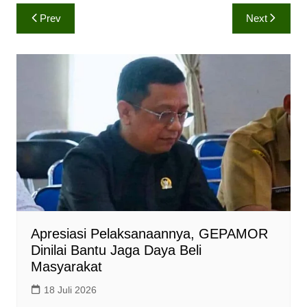
a
c
p
Navigasi
Prev
Next
t
e
y
pos
s
b
L
A
o
i
p
o
n
p
k
k
Apresiasi Pelaksanaannya, GEPAMOR
Dinilai Bantu Jaga Daya Beli
Masyarakat
18 Juli 2026