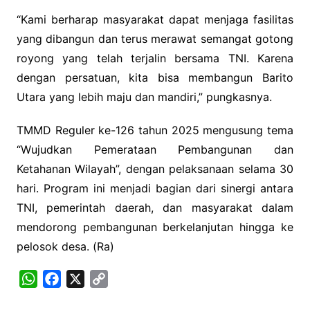
“Kami berharap masyarakat dapat menjaga fasilitas
yang dibangun dan terus merawat semangat gotong
royong yang telah terjalin bersama TNI. Karena
dengan persatuan, kita bisa membangun Barito
Utara yang lebih maju dan mandiri,” pungkasnya.
TMMD Reguler ke-126 tahun 2025 mengusung tema
“Wujudkan Pemerataan Pembangunan dan
Ketahanan Wilayah”, dengan pelaksanaan selama 30
hari. Program ini menjadi bagian dari sinergi antara
TNI, pemerintah daerah, dan masyarakat dalam
mendorong pembangunan berkelanjutan hingga ke
pelosok desa. (Ra)
W
F
X
C
h
a
o