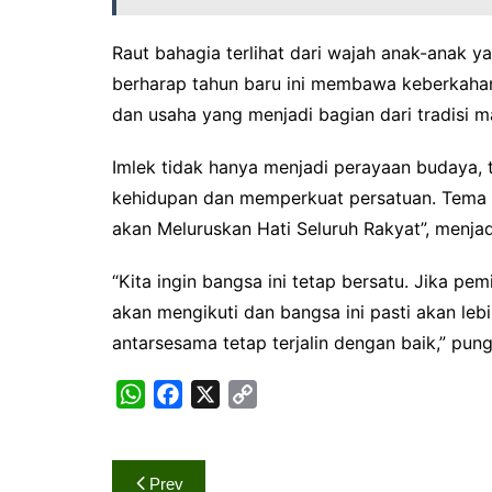
Raut bahagia terlihat dari wajah anak-anak 
berharap tahun baru ini membawa keberkaha
dan usaha yang menjadi bagian dari tradisi 
Imlek tidak hanya menjadi perayaan budaya,
kehidupan dan memperkuat persatuan. Tema n
akan Meluruskan Hati Seluruh Rakyat”, menja
“Kita ingin bangsa ini tetap bersatu. Jika pe
akan mengikuti dan bangsa ini pasti akan le
antarsesama tetap terjalin dengan baik,” pun
W
F
X
C
h
a
o
a
c
p
Navigasi
t
e
y
Prev