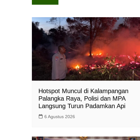
s
b
L
pos
A
o
i
p
o
n
p
k
k
Hotspot Muncul di Kalampangan
Palangka Raya, Polisi dan MPA
Langsung Turun Padamkan Api
6 Agustus 2026