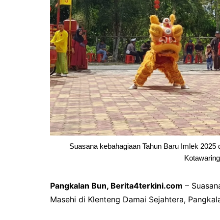
Pemkab Kapuas
DPRD Kapuas
Pemkab Pulpis
DPRD Katingan
Pemkab Katingan
DPRD Kobar
Pemkab Kobar
DPRD Kotim
Pemkab Kotim
DPRD Lamandau
Pemkab Lamandau
DPRD Pulang Pisau
Pemkab Seruyan
DPRD Seruyan
Pemkab Sukamara
DPRD Sukamara
Suasana kebahagiaan Tahun Baru Imlek 2025 d
Kotawaringi
Pangkalan Bun,
Berita4terkini.com
– Suasana
Masehi di Klenteng Damai Sejahtera, Pangkal