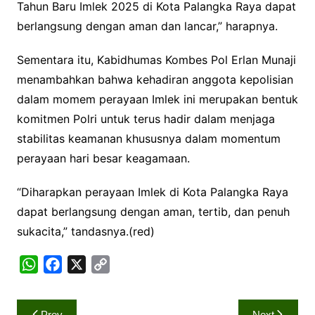
Tahun Baru Imlek 2025 di Kota Palangka Raya dapat
berlangsung dengan aman dan lancar,” harapnya.
Sementara itu, Kabidhumas Kombes Pol Erlan Munaji
menambahkan bahwa kehadiran anggota kepolisian
dalam momem perayaan Imlek ini merupakan bentuk
komitmen Polri untuk terus hadir dalam menjaga
stabilitas keamanan khususnya dalam momentum
perayaan hari besar keagamaan.
“Diharapkan perayaan Imlek di Kota Palangka Raya
dapat berlangsung dengan aman, tertib, dan penuh
sukacita,” tandasnya.(red)
W
F
X
C
h
a
o
a
c
p
Navigasi
Prev
Next