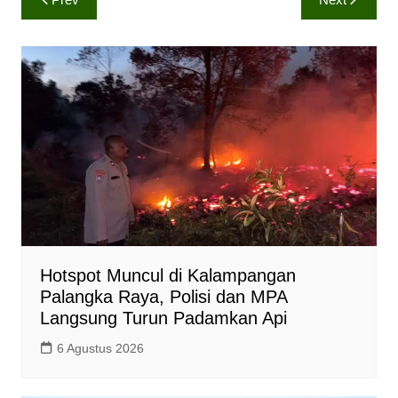
t
e
y
pos
s
b
L
A
o
i
p
o
n
p
k
k
Hotspot Muncul di Kalampangan
Palangka Raya, Polisi dan MPA
Langsung Turun Padamkan Api
6 Agustus 2026