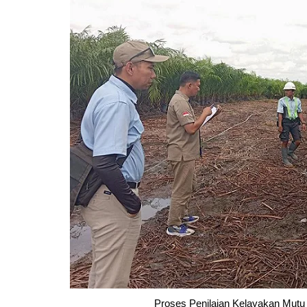
Pemkab Kapuas
DPRD Kapuas
Pemkab Pulpis
DPRD Katingan
Pemkab Katingan
DPRD Kobar
Pemkab Kobar
DPRD Kotim
Pemkab Kotim
DPRD Lamandau
Pemkab Lamandau
DPRD Pulang Pisau
Pemkab Seruyan
DPRD Seruyan
Pemkab Sukamara
DPRD Sukamara
Proses Penilaian Kelayakan Mutu 