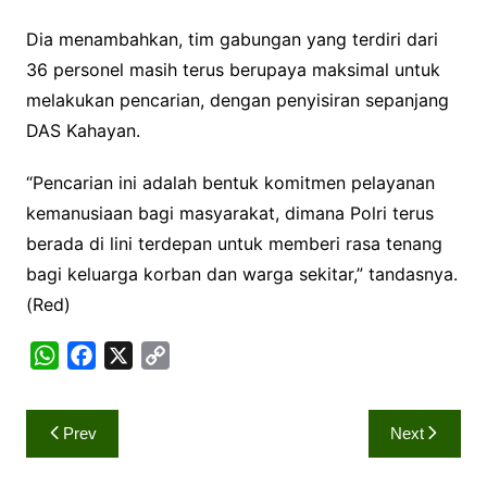
Dia menambahkan, tim gabungan yang terdiri dari
36 personel masih terus berupaya maksimal untuk
melakukan pencarian, dengan penyisiran sepanjang
DAS Kahayan.
“Pencarian ini adalah bentuk komitmen pelayanan
kemanusiaan bagi masyarakat, dimana Polri terus
berada di lini terdepan untuk memberi rasa tenang
bagi keluarga korban dan warga sekitar,” tandasnya.
(Red)
W
F
X
C
h
a
o
a
c
p
Navigasi
Prev
Next
t
e
y
pos
s
b
L