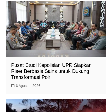
A
o
i
p
o
n
p
k
k
Pusat Studi Kepolisian UPR Siapkan
Riset Berbasis Sains untuk Dukung
Transformasi Polri
6 Agustus 2026