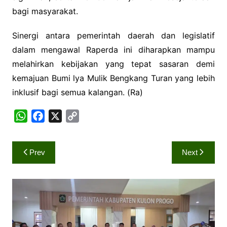
bagi masyarakat.
Sinergi antara pemerintah daerah dan legislatif
dalam mengawal Raperda ini diharapkan mampu
melahirkan kebijakan yang tepat sasaran demi
kemajuan Bumi lya Mulik Bengkang Turan yang lebih
inklusif bagi semua kalangan. (Ra)
W
F
X
C
h
a
o
a
c
p
Navigasi
Prev
Next
t
e
y
pos
s
b
L
A
o
i
p
o
n
p
k
k