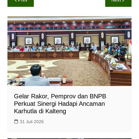
t
e
y
pos
s
b
L
A
o
i
p
o
n
p
k
k
Gelar Rakor, Pemprov dan BNPB
Perkuat Sinergi Hadapi Ancaman
Karhutla di Kalteng
31 Juli 2026