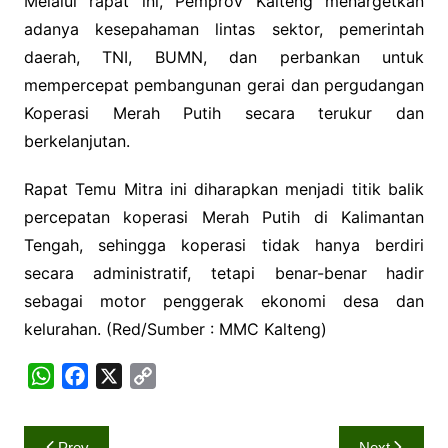
Melalui rapat ini, Pemprov Kalteng menargetkan
adanya kesepahaman lintas sektor, pemerintah
daerah, TNI, BUMN, dan perbankan untuk
mempercepat pembangunan gerai dan pergudangan
Koperasi Merah Putih secara terukur dan
berkelanjutan.
Rapat Temu Mitra ini diharapkan menjadi titik balik
percepatan koperasi Merah Putih di Kalimantan
Tengah, sehingga koperasi tidak hanya berdiri
secara administratif, tetapi benar-benar hadir
sebagai motor penggerak ekonomi desa dan
kelurahan. (Red/Sumber : MMC Kalteng)
W
F
X
C
h
a
o
a
c
p
Navigasi
Prev
Next