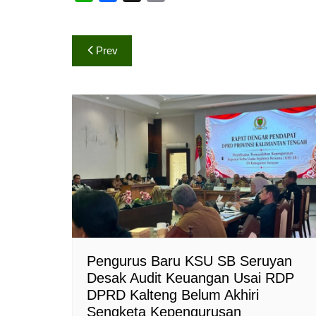
h
a
o
a
c
p
Navigasi
t
e
y
Prev
s
b
L
pos
A
o
i
p
o
n
p
k
k
Pengurus Baru KSU SB Seruyan
Desak Audit Keuangan Usai RDP
DPRD Kalteng Belum Akhiri
Sengketa Kepengurusan