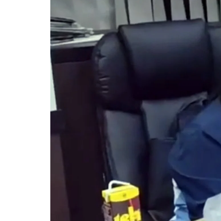
Pemkab Kapuas
DPRD Kapuas
Pemkab Pulpis
DPRD Katingan
Pemkab Katingan
DPRD Kobar
Pemkab Kobar
DPRD Kotim
Pemkab Kotim
DPRD Lamandau
Pemkab Lamandau
DPRD Pulang Pisau
Pemkab Seruyan
DPRD Seruyan
Pemkab Sukamara
DPRD Sukamara