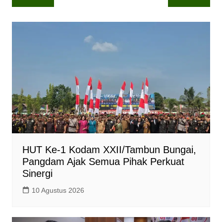
pos
s
b
L
A
o
i
p
o
n
p
k
k
HUT Ke-1 Kodam XXII/Tambun Bungai,
Pangdam Ajak Semua Pihak Perkuat
Sinergi
10 Agustus 2026