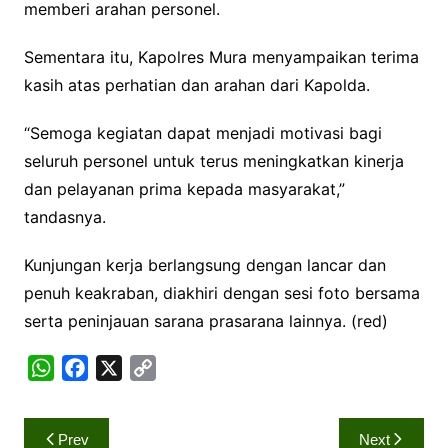
memberi arahan personel.
Sementara itu, Kapolres Mura menyampaikan terima
kasih atas perhatian dan arahan dari Kapolda.
“Semoga kegiatan dapat menjadi motivasi bagi
seluruh personel untuk terus meningkatkan kinerja
dan pelayanan prima kepada masyarakat,”
tandasnya.
Kunjungan kerja berlangsung dengan lancar dan
penuh keakraban, diakhiri dengan sesi foto bersama
serta peninjauan sarana prasarana lainnya. (red)
W
F
X
C
h
a
o
a
c
p
Navigasi
Prev
Next
t
e
y