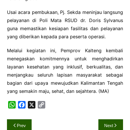
Usai acara pembukaan, Pj. Sekda meninjau langsung
pelayanan di Poli Mata RSUD dr. Doris Sylvanus
guna memastikan kesiapan fasilitas dan pelayanan
yang diberikan kepada para peserta operasi.
Melalui kegiatan ini, Pemprov Kalteng kembali
menegaskan komitmennya untuk menghadirkan
layanan kesehatan yang inklusif, berkualitas, dan
menjangkau seluruh lapisan masyarakat sebagai
bagian dari upaya mewujudkan Kalimantan Tengah
yang semakin maju, sehat, dan sejahtera. (MA)
W
F
X
C
h
a
o
a
c
p
Navigasi
Prev
Next
t
e
y