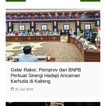
pos
s
b
L
A
o
i
p
o
n
p
k
k
Gelar Rakor, Pemprov dan BNPB
Perkuat Sinergi Hadapi Ancaman
Karhutla di Kalteng
31 Juli 2026