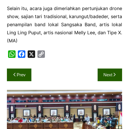
Selain itu, acara juga dimeriahkan pertunjukan drone
show, sajian tari tradisional, karungut/badeder, serta
penampilan band lokal Sangsaka Band, artis lokal
Ling Ling Puput, artis nasional Melly Lee, dan Tipe X.
(MA)
W
F
X
C
h
a
o
a
c
p
Navigasi
Prev
Next
t
e
y
pos
s
b
L
A
o
i
p
o
n
p
k
k