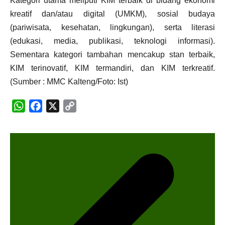
Kategori utama meliputi KIM terbaik di bidang ekonomi
kreatif dan/atau digital (UMKM), sosial budaya
(pariwisata, kesehatan, lingkungan), serta literasi
(edukasi, media, publikasi, teknologi informasi).
Sementara kategori tambahan mencakup stan terbaik,
KIM terinovatif, KIM termandiri, dan KIM terkreatif.
(Sumber : MMC Kalteng/Foto: Ist)
WhatsApp
Facebook
X
Copy
N
Link
a
v
i
g