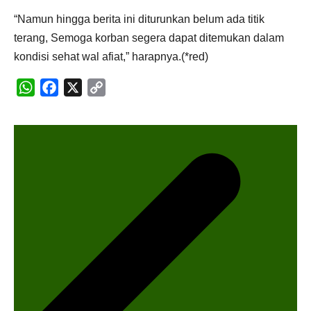
“Namun hingga berita ini diturunkan belum ada titik
terang, Semoga korban segera dapat ditemukan dalam
kondisi sehat wal afiat,” harapnya.(*red)
WhatsApp
Facebook
X
Copy
N
Link
a
v
i
g
a
s