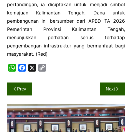
pertandingan, ia diciptakan untuk menjadi simbol
kemajuan Kalimantan Tengah. Dana untuk
pembangunan ini bersumber dari APBD TA 2026
Pemerintah Provinsi Kalimantan Tengah,
menunjukkan perhatian serius terhadap
pengembangan infrastruktur yang bermanfaat bagi
masyarakat. (Red)
W
F
X
C
h
a
o
a
c
p
Navigasi
Prev
Next
t
e
y
pos
s
b
L
A
o
i
p
o
n
p
k
k