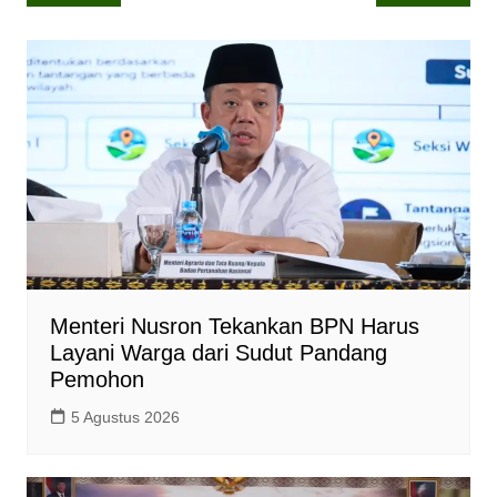
pos
s
b
L
A
o
i
p
o
n
p
k
k
Menteri Nusron Tekankan BPN Harus
Layani Warga dari Sudut Pandang
Pemohon
5 Agustus 2026