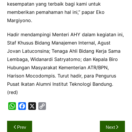
kesempatan yang terbaik bagi kami untuk
memberikan pemahaman hal ini,” papar Eko
Margiyono.
Hadir mendampingi Menteri AHY dalam kegiatan ini,
Staf Khusus Bidang Manajemen Internal, Agust
Jovan Latuconsina; Tenaga Ahli Bidang Kerja Sama
Lembaga, Widanardi Satryatomo; dan Kepala Biro
Hubungan Masyarakat Kementerian ATR/BPN,
Harison Mocodompis. Turut hadir, para Pengurus
Pusat Ikatan Alumni Institut Teknologi Bandung.
(red)
W
F
X
C
h
a
o
a
c
p
Navigasi
Prev
Next
t
e
y