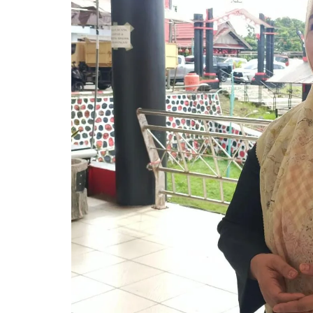
Pemkab Kapuas
DPRD Kapuas
Pemkab Pulpis
DPRD Katingan
Pemkab Katingan
DPRD Kobar
Pemkab Kobar
DPRD Kotim
Pemkab Kotim
DPRD Lamandau
Pemkab Lamandau
DPRD Pulang Pisau
Pemkab Seruyan
DPRD Seruyan
Pemkab Sukamara
DPRD Sukamara