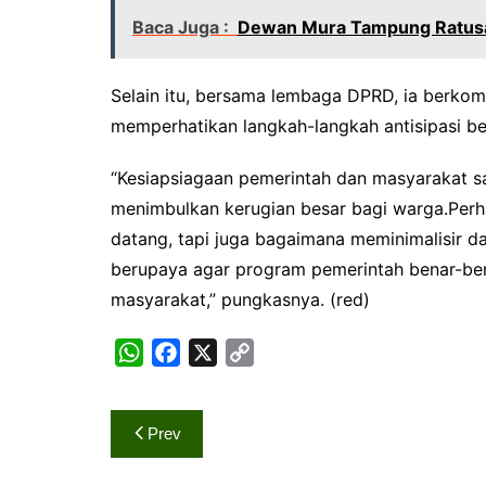
Baca Juga :
Dewan Mura Tampung Ratusan 
Selain itu, bersama lembaga DPRD, ia berko
memperhatikan langkah-langkah antisipasi b
“Kesiapsiagaan pemerintah dan masyarakat sa
menimbulkan kerugian besar bagi warga.Perha
datang, tapi juga bagaimana meminimalisir 
berupaya agar program pemerintah benar-be
masyarakat,” pungkasnya. (red)
W
F
X
C
h
a
o
Navigasi
Prev
a
c
p
pos
t
e
y