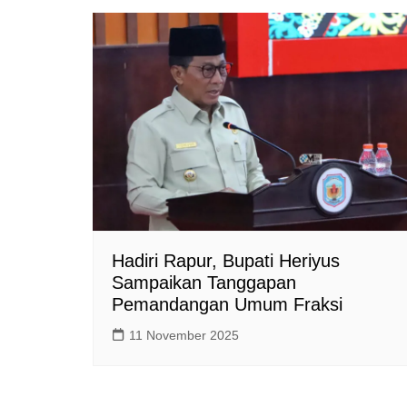
s
b
L
A
o
i
p
o
n
p
k
k
Hadiri Rapur, Bupati Heriyus
Sampaikan Tanggapan
Pemandangan Umum Fraksi
11 November 2025