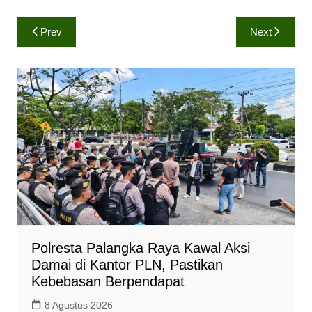
h
a
o
a
c
p
Navigasi
Prev
Next
t
e
y
pos
s
b
L
A
o
i
p
o
n
p
k
k
Polresta Palangka Raya Kawal Aksi
Damai di Kantor PLN, Pastikan
Kebebasan Berpendapat
8 Agustus 2026