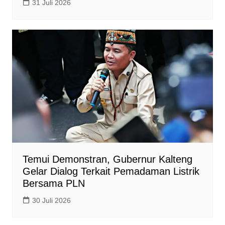
31 Juli 2026
Temui Demonstran, Gubernur Kalteng
Gelar Dialog Terkait Pemadaman Listrik
Bersama PLN
30 Juli 2026