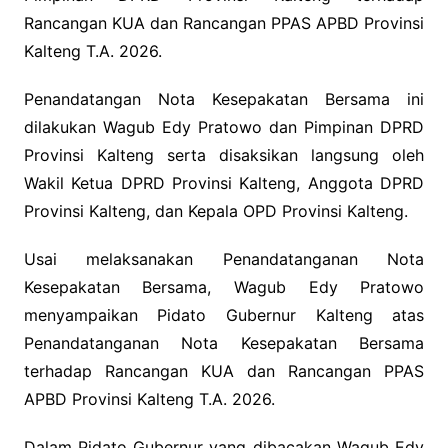
Rancangan KUA dan Rancangan PPAS APBD Provinsi
Kalteng T.A. 2026.
Penandatangan Nota Kesepakatan Bersama ini
dilakukan Wagub Edy Pratowo dan Pimpinan DPRD
Provinsi Kalteng serta disaksikan langsung oleh
Wakil Ketua DPRD Provinsi Kalteng, Anggota DPRD
Provinsi Kalteng, dan Kepala OPD Provinsi Kalteng.
Usai melaksanakan Penandatanganan Nota
Kesepakatan Bersama, Wagub Edy Pratowo
menyampaikan Pidato Gubernur Kalteng atas
Penandatanganan Nota Kesepakatan Bersama
terhadap Rancangan KUA dan Rancangan PPAS
APBD Provinsi Kalteng T.A. 2026.
Dalam Pidato Gubernur yang dibacakan Wagub Edy