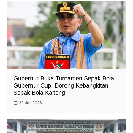
Gubernur Buka Turnamen Sepak Bola
Gubernur Cup, Dorong Kebangkitan
Sepak Bola Kalteng
29 Juli 2026