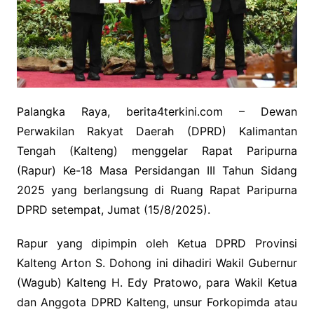
Palangka Raya, berita4terkini.com – Dewan
Perwakilan Rakyat Daerah (DPRD) Kalimantan
Tengah (Kalteng) menggelar Rapat Paripurna
(Rapur) Ke-18 Masa Persidangan III Tahun Sidang
2025 yang berlangsung di Ruang Rapat Paripurna
DPRD setempat, Jumat (15/8/2025).
Rapur yang dipimpin oleh Ketua DPRD Provinsi
Kalteng Arton S. Dohong ini dihadiri Wakil Gubernur
(Wagub) Kalteng H. Edy Pratowo, para Wakil Ketua
dan Anggota DPRD Kalteng, unsur Forkopimda atau