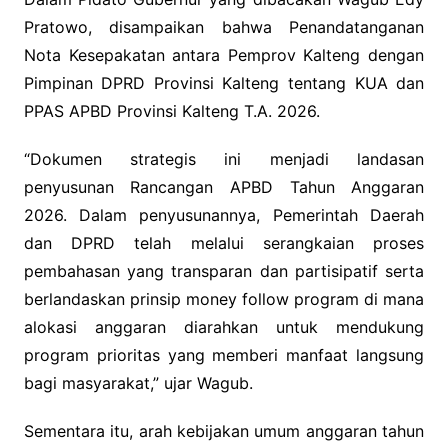
Pratowo, disampaikan bahwa Penandatanganan
Nota Kesepakatan antara Pemprov Kalteng dengan
Pimpinan DPRD Provinsi Kalteng tentang KUA dan
PPAS APBD Provinsi Kalteng T.A. 2026.
“Dokumen strategis ini menjadi landasan
penyusunan Rancangan APBD Tahun Anggaran
2026. Dalam penyusunannya, Pemerintah Daerah
dan DPRD telah melalui serangkaian proses
pembahasan yang transparan dan partisipatif serta
berlandaskan prinsip money follow program di mana
alokasi anggaran diarahkan untuk mendukung
program prioritas yang memberi manfaat langsung
bagi masyarakat,” ujar Wagub.
Sementara itu, arah kebijakan umum anggaran tahun