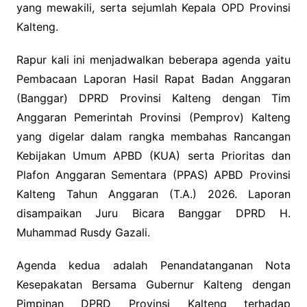
yang mewakili, serta sejumlah Kepala OPD Provinsi
Kalteng.
Rapur kali ini menjadwalkan beberapa agenda yaitu
Pembacaan Laporan Hasil Rapat Badan Anggaran
(Banggar) DPRD Provinsi Kalteng dengan Tim
Anggaran Pemerintah Provinsi (Pemprov) Kalteng
yang digelar dalam rangka membahas Rancangan
Kebijakan Umum APBD (KUA) serta Prioritas dan
Plafon Anggaran Sementara (PPAS) APBD Provinsi
Kalteng Tahun Anggaran (T.A.) 2026. Laporan
disampaikan Juru Bicara Banggar DPRD H.
Muhammad Rusdy Gazali.
Agenda kedua adalah Penandatanganan Nota
Kesepakatan Bersama Gubernur Kalteng dengan
Pimpinan DPRD Provinsi Kalteng terhadap