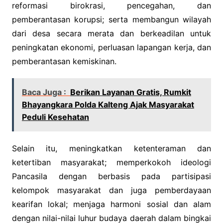
reformasi birokrasi, pencegahan, dan
pemberantasan korupsi; serta membangun wilayah
dari desa secara merata dan berkeadilan untuk
peningkatan ekonomi, perluasan lapangan kerja, dan
pemberantasan kemiskinan.
Baca Juga :
Berikan Layanan Gratis, Rumkit
Bhayangkara Polda Kalteng Ajak Masyarakat
Peduli Kesehatan
Selain itu, meningkatkan ketenteraman dan
ketertiban masyarakat; memperkokoh ideologi
Pancasila dengan berbasis pada partisipasi
kelompok masyarakat dan juga pemberdayaan
kearifan lokal; menjaga harmoni sosial dan alam
dengan nilai-nilai luhur budaya daerah dalam bingkai