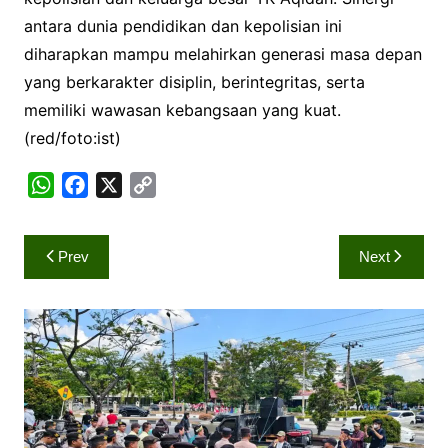
antara dunia pendidikan dan kepolisian ini
diharapkan mampu melahirkan generasi masa depan
yang berkarakter disiplin, berintegritas, serta
memiliki wawasan kebangsaan yang kuat.
(red/foto:ist)
W
F
X
C
h
a
o
a
c
p
Navigasi
Prev
Next
t
e
y
pos
s
b
L
A
o
i
p
o
n
p
k
k