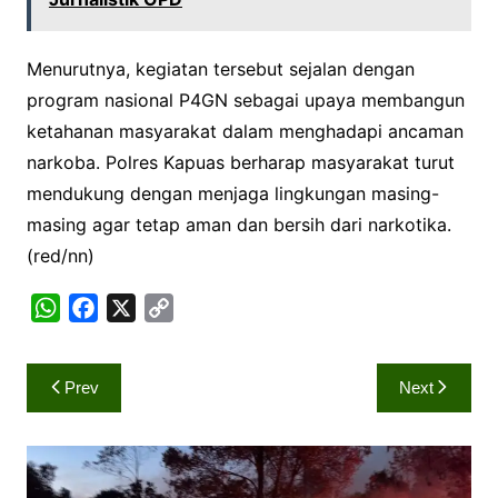
Menurutnya, kegiatan tersebut sejalan dengan
program nasional P4GN sebagai upaya membangun
ketahanan masyarakat dalam menghadapi ancaman
narkoba. Polres Kapuas berharap masyarakat turut
mendukung dengan menjaga lingkungan masing-
masing agar tetap aman dan bersih dari narkotika.
(red/nn)
W
F
X
C
h
a
o
a
c
p
Navigasi
Prev
Next
t
e
y
pos
s
b
L
A
o
i
p
o
n