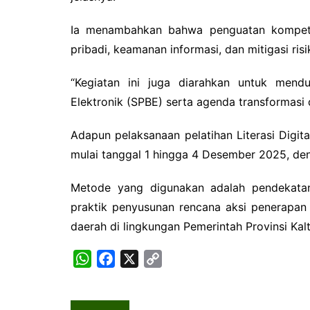
Ia menambahkan bahwa penguatan kompeten
pribadi, keamanan informasi, dan mitigasi risi
“Kegiatan ini juga diarahkan untuk mend
Elektronik (SPBE) serta agenda transformasi d
Adapun pelaksanaan pelatihan Literasi Digit
mulai tanggal 1 hingga 4 Desember 2025, den
Metode yang digunakan adalah pendekatan p
praktik penyusunan rencana aksi penerapan l
daerah di lingkungan Pemerintah Provinsi Kal
W
F
X
C
h
a
o
a
c
p