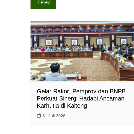
Navigasi
t
e
y
Prev
s
b
L
pos
A
o
i
p
o
n
p
k
k
Gelar Rakor, Pemprov dan BNPB
Perkuat Sinergi Hadapi Ancaman
Karhutla di Kalteng
31 Juli 2026