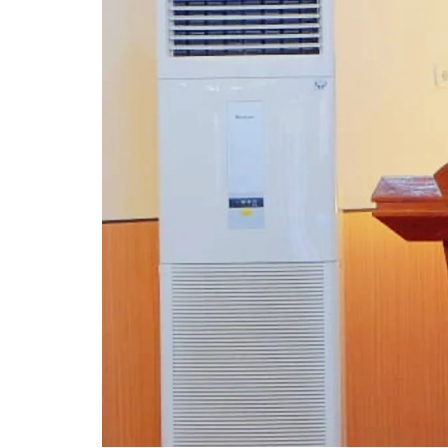
Pemkab Kapuas
DPRD Kapuas
Pemkab Pulpis
DPRD Katingan
Pemkab Katingan
DPRD Kobar
Pemkab Kobar
DPRD Kotim
Pemkab Kotim
DPRD Lamandau
Pemkab Lamandau
DPRD Pulang Pisau
Pemkab Seruyan
DPRD Seruyan
Pemkab Sukamara
DPRD Sukamara