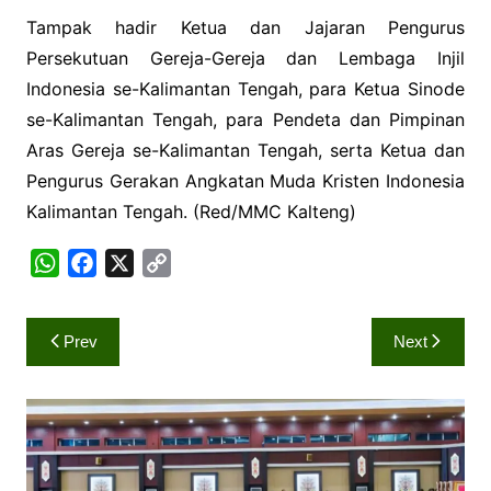
Tampak hadir Ketua dan Jajaran Pengurus
Persekutuan Gereja-Gereja dan Lembaga Injil
Indonesia se-Kalimantan Tengah, para Ketua Sinode
se-Kalimantan Tengah, para Pendeta dan Pimpinan
Aras Gereja se-Kalimantan Tengah, serta Ketua dan
Pengurus Gerakan Angkatan Muda Kristen Indonesia
Kalimantan Tengah. (Red/MMC Kalteng)
W
F
X
C
h
a
o
a
c
p
Navigasi
Prev
Next
t
e
y
pos
s
b
L
A
o
i
p
o
n
p
k
k