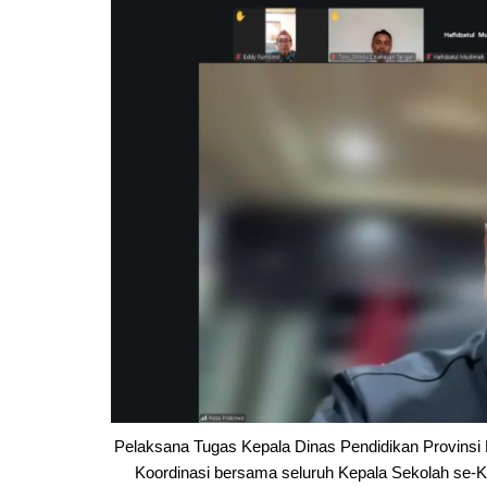
Pemkab Kapuas
DPRD Kapuas
Pemkab Pulpis
DPRD Katingan
Pemkab Katingan
DPRD Kobar
Pemkab Kobar
DPRD Kotim
Pemkab Kotim
DPRD Lamandau
Pemkab Lamandau
DPRD Pulang Pisau
Pemkab Seruyan
DPRD Seruyan
Pemkab Sukamara
DPRD Sukamara
Pelaksana Tugas Kepala Dinas Pendidikan Provins
Koordinasi bersama seluruh Kepala Sekolah se-K