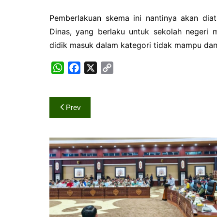
‎Pemberlakuan skema ini nantinya akan diat
Dinas, yang berlaku untuk sekolah negeri 
didik masuk dalam kategori tidak mampu dan t
W
F
X
C
h
a
o
a
c
p
Navigasi
t
e
y
Prev
s
b
L
pos
A
o
i
p
o
n
p
k
k