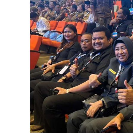
Pemkab Kapuas
DPRD Kapuas
Pemkab Pulpis
DPRD Katingan
Pemkab Katingan
DPRD Kobar
Pemkab Kobar
DPRD Kotim
Pemkab Kotim
DPRD Lamandau
Pemkab Lamandau
DPRD Pulang Pisau
Pemkab Seruyan
DPRD Seruyan
Pemkab Sukamara
DPRD Sukamara