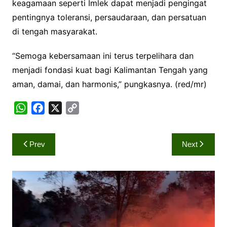
keagamaan seperti Imlek dapat menjadi pengingat
pentingnya toleransi, persaudaraan, dan persatuan
di tengah masyarakat.
“Semoga kebersamaan ini terus terpelihara dan
menjadi fondasi kuat bagi Kalimantan Tengah yang
aman, damai, dan harmonis,” pungkasnya. (red/mr)
W
F
X
C
h
a
o
a
c
p
Navigasi
Prev
Next
t
e
y
pos
s
b
L
A
o
i
p
o
n
p
k
k