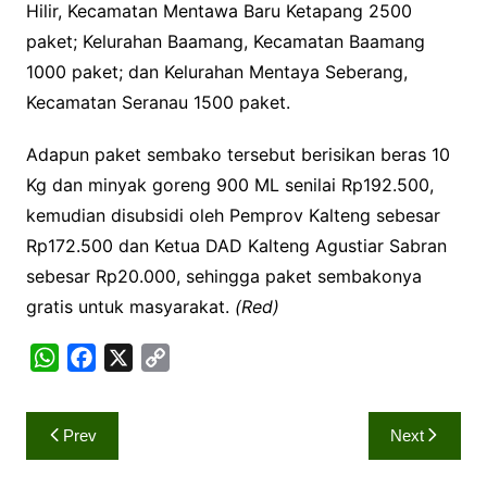
Hilir, Kecamatan Mentawa Baru Ketapang 2500
paket; Kelurahan Baamang, Kecamatan Baamang
1000 paket; dan Kelurahan Mentaya Seberang,
Kecamatan Seranau 1500 paket.
Adapun paket sembako tersebut berisikan beras 10
Kg dan minyak goreng 900 ML senilai Rp192.500,
kemudian disubsidi oleh Pemprov Kalteng sebesar
Rp172.500 dan Ketua DAD Kalteng Agustiar Sabran
sebesar Rp20.000, sehingga paket sembakonya
gratis untuk masyarakat.
(Red)
W
F
X
C
h
a
o
a
c
p
Navigasi
Prev
Next
t
e
y
pos
s
b
L