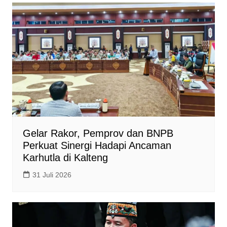
A
o
i
p
o
n
p
k
k
Gelar Rakor, Pemprov dan BNPB
Perkuat Sinergi Hadapi Ancaman
Karhutla di Kalteng
31 Juli 2026