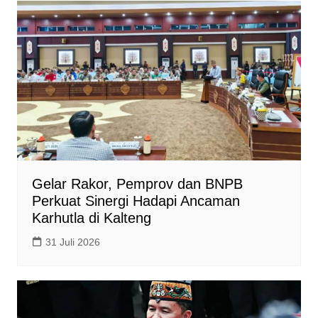
A
o
i
p
o
n
p
k
k
Gelar Rakor, Pemprov dan BNPB
Perkuat Sinergi Hadapi Ancaman
Karhutla di Kalteng
31 Juli 2026