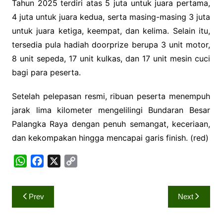
Tahun 2025 terdiri atas 5 juta untuk juara pertama,
4 juta untuk juara kedua, serta masing-masing 3 juta
untuk juara ketiga, keempat, dan kelima. Selain itu,
tersedia pula hadiah doorprize berupa 3 unit motor,
8 unit sepeda, 17 unit kulkas, dan 17 unit mesin cuci
bagi para peserta.
Setelah pelepasan resmi, ribuan peserta menempuh
jarak lima kilometer mengelilingi Bundaran Besar
Palangka Raya dengan penuh semangat, keceriaan,
dan kekompakan hingga mencapai garis finish. (red)
W
F
X
C
h
a
o
a
c
p
Navigasi
Prev
Next
t
e
y
pos
s
b
L