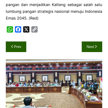
pangan dan menjadikan Kalteng sebagai salah satu
lumbung pangan strategis nasional menuju Indonesia
Emas 2045. (Red)
W
F
X
C
h
a
o
a
c
p
Navigasi
Prev
Next
t
e
y
pos
s
b
L
A
o
i
p
o
n
p
k
k