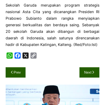
Sekolah Garuda merupakan program strategis
nasional Asta Cita yang dicanangkan Presiden RI
Prabowo Subianto dalam rangka menyiapkan
generasi berkualitas dan berdaya saing. Sebanyak
20 sekolah Garuda akan dibangun di berbagai
daerah di Indonesia, salah satunya direncanakan
hadir di Kabupaten Katingan, Kalteng. (Red/Foto:Ist)
W
F
X
C
h
a
o
a
c
p
Navigasi
Prev
Next
t
e
y
pos
s
b
L
A
o
i
p
o
n
p
k
k