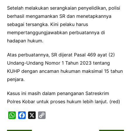
Setelah melakukan serangkaian penyelidikan, polisi
berhasil mengamankan SR dan menetapkannya
sebagai tersangka. Kini pelaku harus
mempertanggungjawabkan perbuatannya di
hadapan hukum.
Atas perbuatannya, SR dijerat Pasal 469 ayat (2)
Undang-Undang Nomor 1 Tahun 2023 tentang
KUHP dengan ancaman hukuman maksimal 15 tahun
penjara.
Kasus ini masih dalam penanganan Satreskrim
Polres Kobar untuk proses hukum lebih lanjut. (red)
W
F
X
C
h
a
o
a
c
p