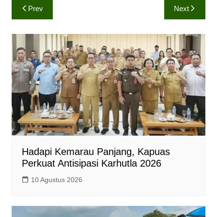
Navigasi
Prev
Next
t
e
y
pos
s
b
L
A
o
i
p
o
n
p
k
k
Hadapi Kemarau Panjang, Kapuas
Perkuat Antisipasi Karhutla 2026
10 Agustus 2026