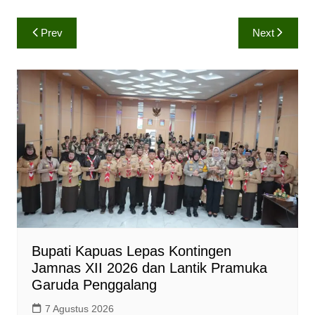
h
a
o
a
c
p
Navigasi
Prev
Next
t
e
y
pos
s
b
L
A
o
i
p
o
n
p
k
k
Bupati Kapuas Lepas Kontingen
Jamnas XII 2026 dan Lantik Pramuka
Garuda Penggalang
7 Agustus 2026