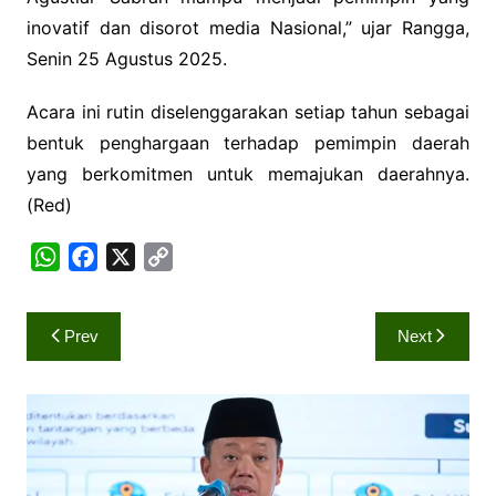
inovatif dan disorot media Nasional,” ujar Rangga,
Senin 25 Agustus 2025.
Acara ini rutin diselenggarakan setiap tahun sebagai
bentuk penghargaan terhadap pemimpin daerah
yang berkomitmen untuk memajukan daerahnya.
(Red)
W
F
X
C
h
a
o
a
c
p
Navigasi
Prev
Next
t
e
y
pos
s
b
L
A
o
i
p
o
n
p
k
k