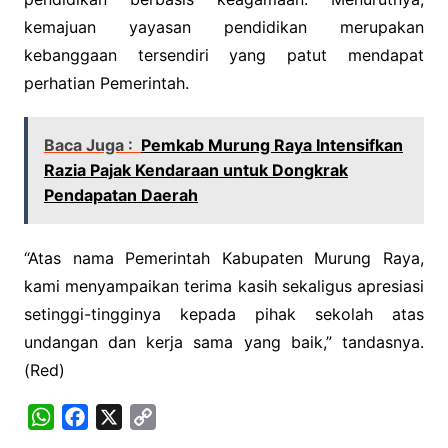
kemajuan yayasan pendidikan merupakan
kebanggaan tersendiri yang patut mendapat
perhatian Pemerintah.
Baca Juga :
Pemkab Murung Raya Intensifkan
Razia Pajak Kendaraan untuk Dongkrak
Pendapatan Daerah
“Atas nama Pemerintah Kabupaten Murung Raya,
kami menyampaikan terima kasih sekaligus apresiasi
setinggi-tingginya kepada pihak sekolah atas
undangan dan kerja sama yang baik,” tandasnya.
(Red)
W
F
X
C
h
a
o