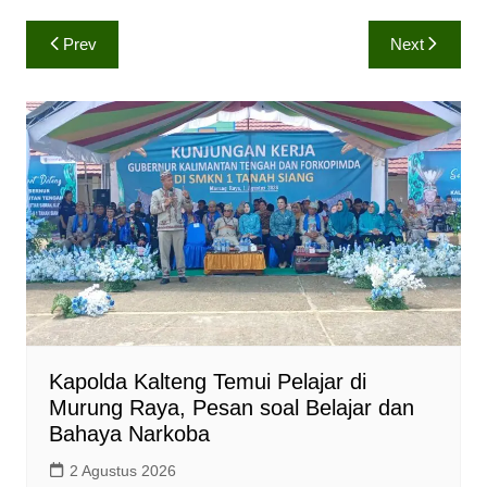
a
c
p
Navigasi
Prev
Next
t
e
y
pos
s
b
L
A
o
i
p
o
n
p
k
k
Kapolda Kalteng Temui Pelajar di
Murung Raya, Pesan soal Belajar dan
Bahaya Narkoba
2 Agustus 2026